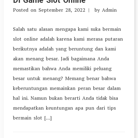
Di Game Slot Online
Posted on
September 28, 2022
by
Admin
Salah satu alasan mengapa kami suka bermain
slot online adalah karena kami merasa putaran
berikutnya adalah yang beruntung dan kami
akan menang besar. Jadi bagaimana Anda
memastikan bahwa Anda memiliki peluang
besar untuk menang? Memang benar bahwa
keberuntungan memainkan peran besar dalam
hal ini. Namun bukan berarti Anda tidak bisa
mendapatkan keuntungan apa pun dari tips
bermain slot […]