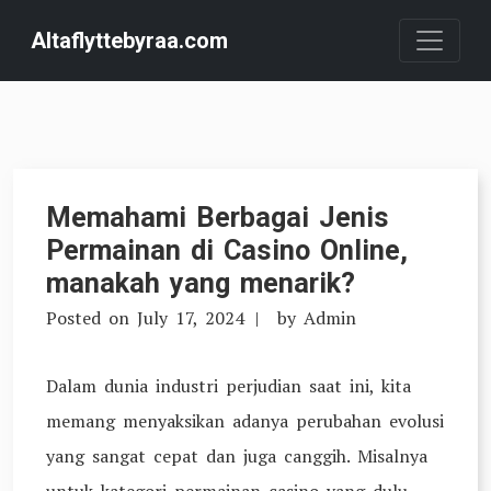
Skip
Altaflyttebyraa.com
to
content
Memahami Berbagai Jenis
Permainan di Casino Online,
manakah yang menarik?
Posted on
July 17, 2024
by
Admin
Dalam dunia industri perjudian saat ini, kita
memang menyaksikan adanya perubahan evolusi
yang sangat cepat dan juga canggih. Misalnya