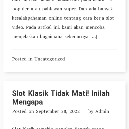
populer atau pahlawan super. Dan ada banyak
kesalahpahaman online tentang cara kerja slot
video. Pada artikel ini, kami akan mencoba
menjelaskan bagaimana sebenarnya […]
Posted in
Uncategorized
Slot Klasik Tidak Mati! Inilah
Mengapa
Posted on
September 28, 2022
by
Admin