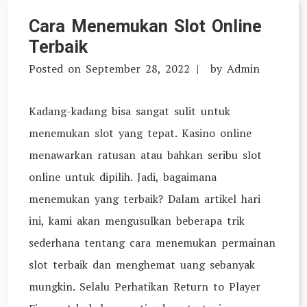
Cara Menemukan Slot Online
Terbaik
Posted on
September 28, 2022
by
Admin
Kadang-kadang bisa sangat sulit untuk
menemukan slot yang tepat. Kasino online
menawarkan ratusan atau bahkan seribu slot
online untuk dipilih. Jadi, bagaimana
menemukan yang terbaik? Dalam artikel hari
ini, kami akan mengusulkan beberapa trik
sederhana tentang cara menemukan permainan
slot terbaik dan menghemat uang sebanyak
mungkin. Selalu Perhatikan Return to Player