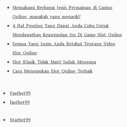
Memahami Berbagai Jenis Permainan di Casino
Online, manakah yang menarik?
4 Hal Penting Yang Dapat Anda Coba Untuk
Mendapatkan Keunggulan Itu Di Game Slot Online
Semua Yang Ingin Anda Ketahui Tentang Video
Slot Online
Slot Klasik Tidak Mati! Inilah Mengapa
Cara Menemukan Slot Online Terbaik
Fastbet99
fastbet99
Starbet99