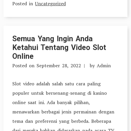
Posted in
Uncategorized
Semua Yang Ingin Anda
Ketahui Tentang Video Slot
Online
Posted on
September 28, 2022
by
Admin
Slot video adalah salah satu cara paling
populer untuk bersenang-senang di kasino
online saat ini. Ada banyak pilihan,
menawarkan berbagai jenis permainan dengan
tema dan preferensi yang berbeda. Beberapa
dari mereka bahkan didasarkan pada acara TV